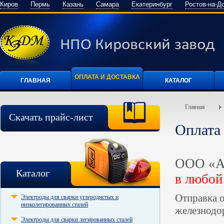
Киров
Пермь
Казань
Самара
Екатеринбург
Ростов-на-Д
ОПЛАТА И ДОСТАВКА
ГЛАВНАЯ
КАТАЛОГ
Главная
Скачать прайс-лист
Оплата 
ООО «А
Каталог
в любой
Отправка 
Электроды для сварки углеродистых и
низколегированных сталей
железнодо
Электроды для сварки легированных сталей