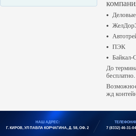
компани
Деловые
ЖелДор
Автотре
ПЭК
Байкал-
До термина
бесплатно.
Возможност
жд контей
НАШ АДРЕС:
ТЕЛЕФОН/Ф
Г. КИРОВ, УЛ ПАВЛА КОРЧАГИНА, Д. 58, ОФ. 2
7 (8332) 46-31-04