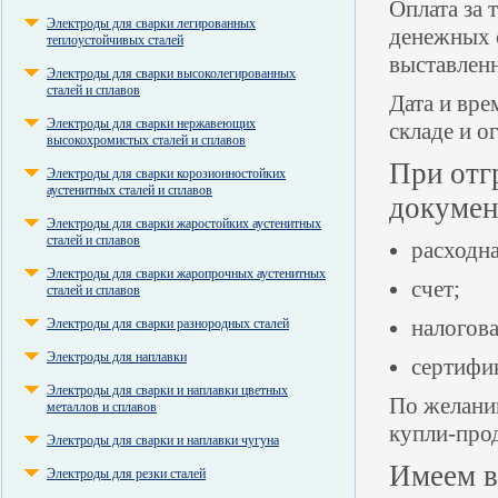
Оплата за 
Электроды для сварки легированных
денежных 
теплоустойчивых сталей
выставленн
Электроды для сварки высоколегированных
сталей и сплавов
Дата и вре
Электроды для сварки нержавеющих
складе и о
высокохромистых сталей и сплавов
При отг
Электроды для сварки корозионностойких
аустенитных сталей и сплавов
докумен
Электроды для сварки жаростойких аустенитных
сталей и сплавов
расходна
Электроды для сварки жаропрочных аустенитных
счет;
сталей и сплавов
налогова
Электроды для сварки разнородных сталей
Электроды для наплавки
сертифик
Электроды для сварки и наплавки цветных
По желани
металлов и сплавов
купли-про
Электроды для сварки и наплавки чугуна
Имеем в
Электроды для резки сталей