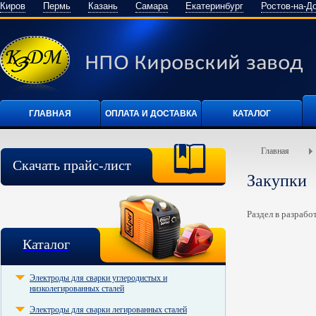
Киров
Пермь
Казань
Самара
Екатеринбург
Ростов-на-Д
ГЛАВНАЯ
ОПЛАТА И ДОСТАВКА
КАТАЛОГ
Главная
Скачать прайс-лист
Закупки
Раздел в разработ
Каталог
Электроды для сварки углеродистых и
низколегированных сталей
Электроды для сварки легированных сталей